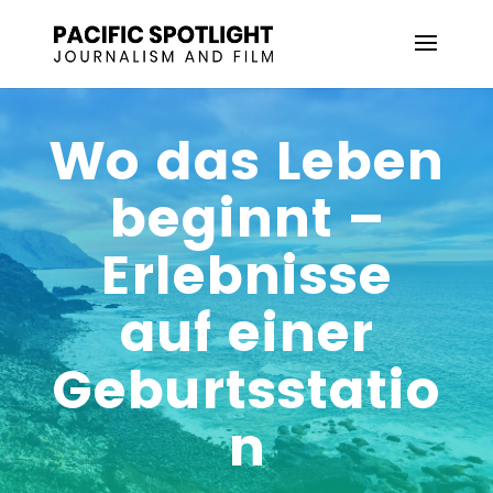
Wo das Leben
beginnt –
Erlebnisse
auf einer
Geburtsstatio
n