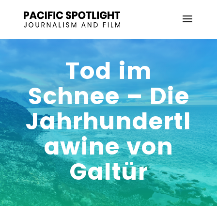
Tod im
Schnee – Die
Jahrhundertl
awine von
Galtür